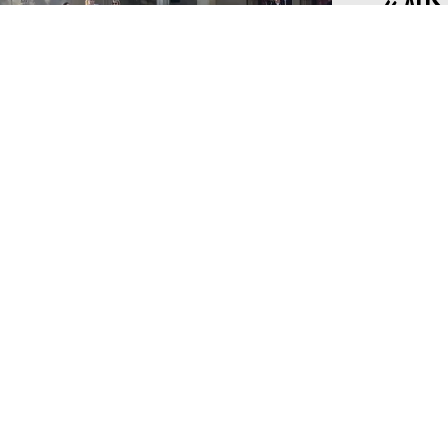
« AUS
TERREWE
« Australi
Lire la su
READ MO