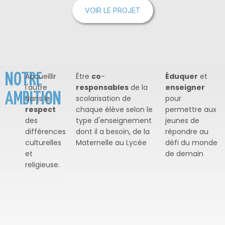
VOIR LE PROJET
NOTRE
Accueillir
Être
co
-
Éduquer
et
l'autre
responsables
de la
enseigner
AMBITION
dans le
scolarisation de
pour
respect
chaque élève selon le
permettre aux
des
type d'enseignement
jeunes de
différences
dont il a besoin, de la
répondre au
culturelles
Maternelle au Lycée
défi du monde
et
de demain
religieuse.