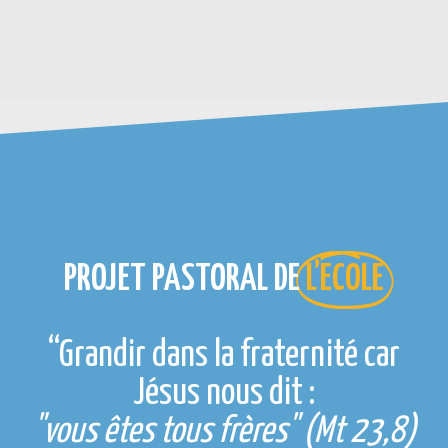
PROJET PASTORAL DE
L’ECOLE
“Grandir dans la fraternité car
Jésus nous dit :
"vous êtes tous frères" (Mt 23,8)